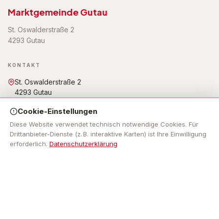
Marktgemeinde Gutau
St. Oswalderstraße 2
4293 Gutau
KONTAKT
St. Oswalderstraße 2
4293 Gutau
07946 6255
Cookie-Einstellungen
gemeinde@gutau.ooe.gv.at
Öffnungszeiten: Mo - Fr: 7.30 Uhr bis 12.00 Uhr, Mo, Do: 13.00
Diese Website verwendet technisch notwendige Cookies. Für
Uhr bis 18.00 Uhr,
Drittanbieter-Dienste (z. B. interaktive Karten) ist Ihre Einwilligung
erforderlich.
Datenschutzerklärung
NAVIGATION
Impressum
RECHTLICHES
Impressum