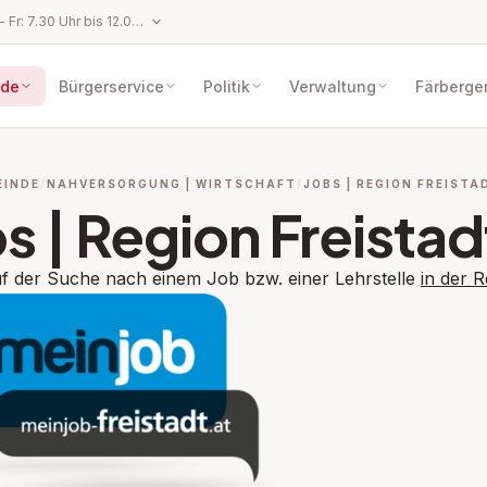
Öffnungszeiten: Mo - Fr: 7.30 Uhr bis 12.00 Uhr, Mo, Do: 13.00 Uhr bis 18.00 Uhr,
de
Bürgerservice
Politik
Verwaltung
Färberge
EINDE
NAHVERSORGUNG | WIRTSCHAFT
JOBS | REGION FREISTA
s | Region Freistad
uf der Suche nach einem Job bzw. einer Lehrstelle
in der R