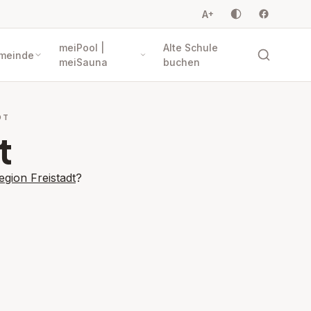
A
+
meiPool |
Alte Schule
meinde
meiSauna
buchen
DT
t
egion Freistadt
?