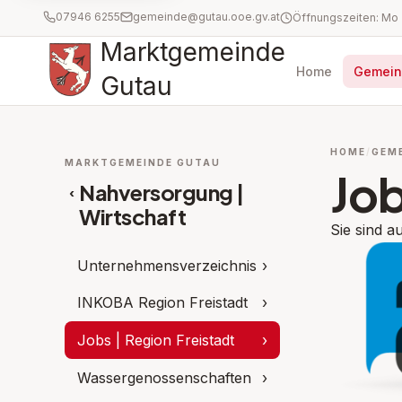
07946 6255
gemeinde@gutau.ooe.gv.at
Marktgemeinde
Home
Gemein
Gutau
HOME
GEM
MARKTGEMEINDE GUTAU
Job
Nahversorgung |
‹
Wirtschaft
Sie sind a
Unternehmensverzeichnis
›
INKOBA Region Freistadt
›
Jobs | Region Freistadt
›
Wassergenossenschaften
›