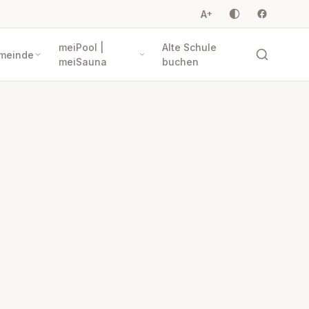
A
+
meiPool |
Alte Schule
meinde
meiSauna
buchen