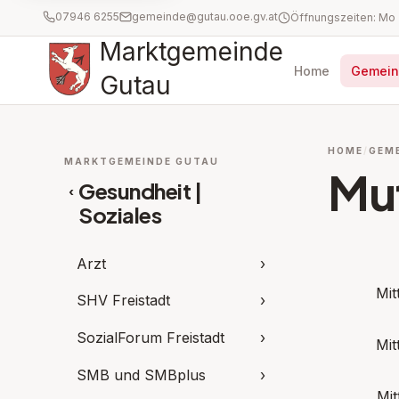
07946 6255
gemeinde@gutau.ooe.gv.at
Marktgemeinde
Home
Gemein
Gutau
HOME
GEM
MARKTGEMEINDE GUTAU
Mu
Gesundheit |
‹
Soziales
Arzt
›
Mit
SHV Freistadt
›
SozialForum Freistadt
›
Mit
SMB und SMBplus
›
Mit