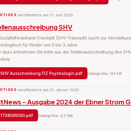
STIGES
·
Veröffentlicht am 17. Juni 2026
ellenausschreibung SHV
Sozialhilfeverband Freistadt (SHV Freistadt) sucht zur Verstärku
hologen:in für Kinder von 0 bis 3 Jahre
 dazu entnehmen Sie bitte aus der Stellenausschreibung des SHV
xabay
SHV Ausschreibung FIZ Psychologin.pdf
Dateigröße: 124 KB
STIGES
·
Veröffentlicht am 31. Jänner 2025
ltNews - Ausgabe 2024 der Ebner Strom
1738565590.pdf
Dateigröße: 4,5 MB