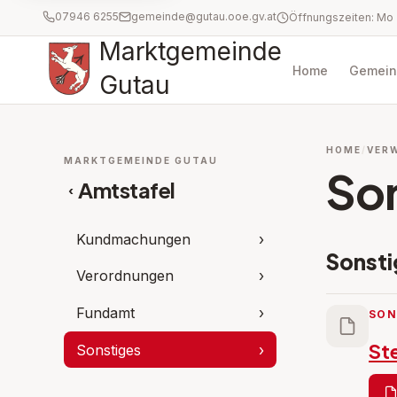
07946 6255
gemeinde@gutau.ooe.gv.at
Marktgemeinde
Home
Gemein
Gutau
HOME
VER
MARKTGEMEINDE GUTAU
So
Amtstafel
‹
Kundmachungen
›
Sonsti
Verordnungen
›
Fundamt
›
SON
St
Sonstiges
›