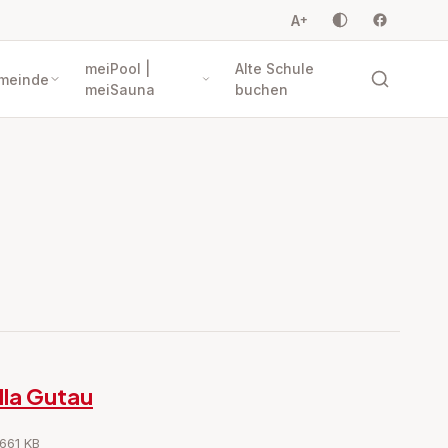
A
+
meiPool |
Alte Schule
meinde
meiSauna
buchen
lla Gutau
 661 KB