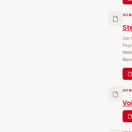
SON
St
Der 
Psyc
Mehr
©pi
SON
Vo