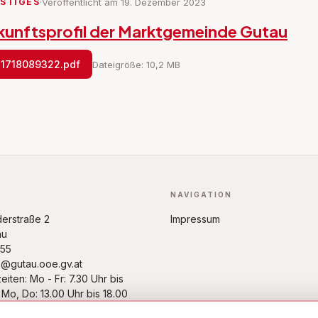
STIGES
·
Veröffentlicht am 19. Dezember 2023
kunftsprofil der Marktgemeinde Gutau
1718089322.pdf
Dateigröße: 10,2 MB
NAVIGATION
derstraße 2
Impressum
au
55
@gutau.ooe.gv.at
iten: Mo - Fr: 7.30 Uhr bis
 Mo, Do: 13.00 Uhr bis 18.00