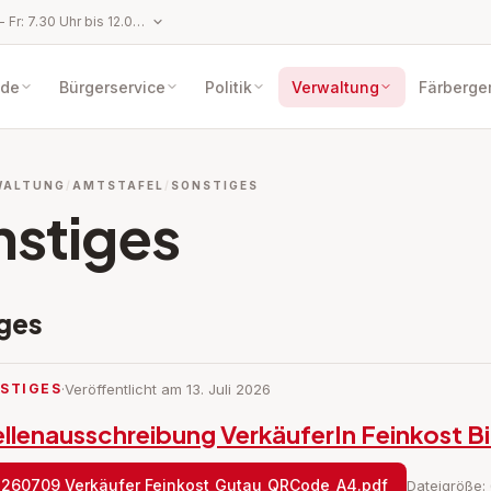
Öffnungszeiten: Mo - Fr: 7.30 Uhr bis 12.00 Uhr, Mo, Do: 13.00 Uhr bis 18.00 Uhr,
de
Bürgerservice
Politik
Verwaltung
Färberge
WALTUNG
AMTSTAFEL
SONSTIGES
nstiges
ges
STIGES
·
Veröffentlicht am 13. Juli 2026
ellenausschreibung VerkäuferIn Feinkost Bi
260709_Verkäufer Feinkost_Gutau_QRCode_A4.pdf
Dateigröße: