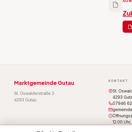
SON
Zu
KONTAKT
Marktgemeinde Gutau
St. Oswal
St. Oswalderstraße 2
4293 Gut
4293 Gutau
07946 62
gemeinde
Öffnungsze
12.00 Uhr,
Uhr,