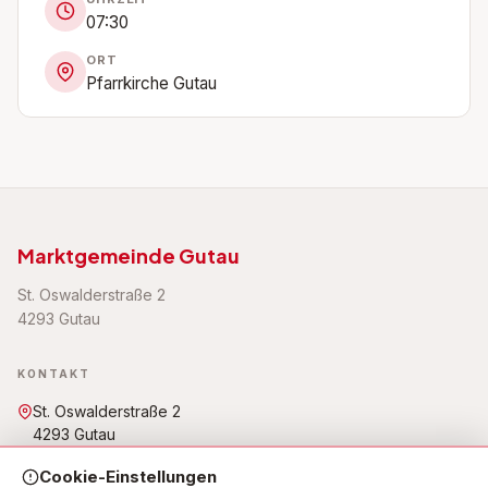
07:30
ORT
Pfarrkirche Gutau
Marktgemeinde Gutau
St. Oswalderstraße 2
4293 Gutau
KONTAKT
St. Oswalderstraße 2
4293 Gutau
07946 6255
Cookie-Einstellungen
gemeinde@gutau.ooe.gv.at