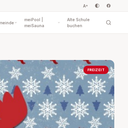
A
+
meiPool |
Alte Schule
meinde
meiSauna
buchen
FREIZEIT