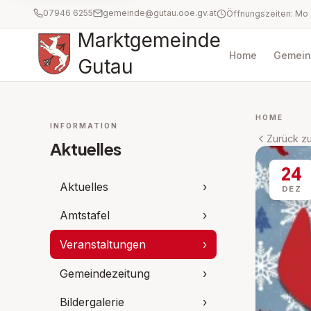
07946 6255
gemeinde@gutau.ooe.gv.at
Marktgemeinde
Home
Gemein
Gutau
HOME
INFORMATION
Zurück zu
Aktuelles
24
Aktuelles
›
DEZ
Amtstafel
›
Veranstaltungen
›
Gemeindezeitung
›
Bildergalerie
›