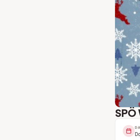
SPÖ 
D
Do