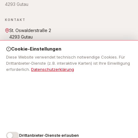
4293 Gutau
KONTAKT
St. Oswalderstraße 2
4293 Gutau
07946 6255
Cookie-Einstellungen
gemeinde@gutau.ooe.gv.at
Öffnungszeiten: Mo - Fr: 7.30 Uhr bis 12.00 Uhr, Mo, Do: 13.00
Diese Website verwendet technisch notwendige Cookies. Für
Uhr bis 18.00 Uhr,
Drittanbieter-Dienste (z. B. interaktive Karten) ist Ihre Einwilligung
erforderlich.
Datenschutzerklärung
NAVIGATION
Impressum
RECHTLICHES
Impressum
Datenschutz
Barrierefreiheit
Cookie-Einstellungen
Drittanbieter-Dienste erlauben