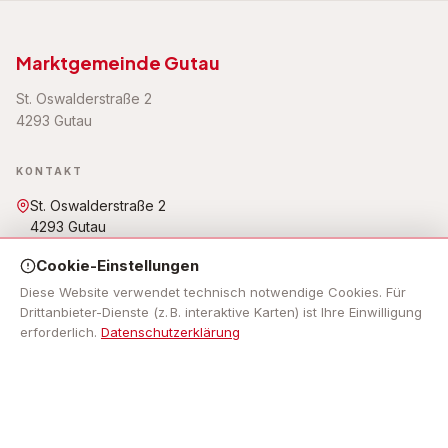
Marktgemeinde Gutau
St. Oswalderstraße 2
4293 Gutau
KONTAKT
St. Oswalderstraße 2
4293 Gutau
07946 6255
Cookie-Einstellungen
gemeinde@gutau.ooe.gv.at
Öffnungszeiten: Mo - Fr: 7.30 Uhr bis 12.00 Uhr, Mo, Do: 13.00
Diese Website verwendet technisch notwendige Cookies. Für
Uhr bis 18.00 Uhr,
Drittanbieter-Dienste (z. B. interaktive Karten) ist Ihre Einwilligung
erforderlich.
Datenschutzerklärung
NAVIGATION
Impressum
RECHTLICHES