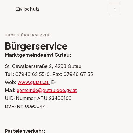
Zivilschutz
›
Unterpu
HOME
BÜRGERSERVICE
Bürgerservice
Marktgemeindeamt Gutau:
St. Oswalderstraße 2, 4293 Gutau
Tel.: 07946 62 55-0, Fax: 07946 67 55
Web:
www.gutau.at,
E-
Mail:
gemeinde@gutau.ooe.gv.at
UID-Nummer ATU 23406106
DVR-Nr. 0095044
Parteienverkehr: