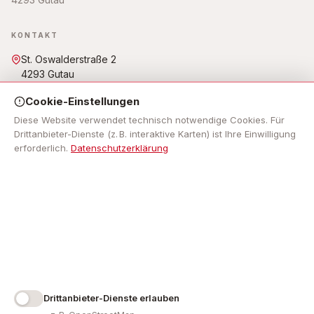
KONTAKT
St. Oswalderstraße 2
4293 Gutau
07946 6255
Cookie-Einstellungen
gemeinde@gutau.ooe.gv.at
Öffnungszeiten: Mo - Fr: 7.30 Uhr bis 12.00 Uhr, Mo, Do: 13.00
Diese Website verwendet technisch notwendige Cookies. Für
Uhr bis 18.00 Uhr,
Drittanbieter-Dienste (z. B. interaktive Karten) ist Ihre Einwilligung
erforderlich.
Datenschutzerklärung
NAVIGATION
Impressum
RECHTLICHES
Impressum
Datenschutz
Barrierefreiheit
Cookie-Einstellungen
Drittanbieter-Dienste erlauben