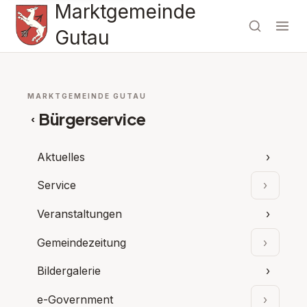
Marktgemeinde
Gutau
MARKTGEMEINDE GUTAU
Bürgerservice
‹
Aktuelles
›
Service
›
Unterpu
Veranstaltungen
›
Gemeindezeitung
›
Unterpu
Bildergalerie
›
e-Government
›
Unterpu