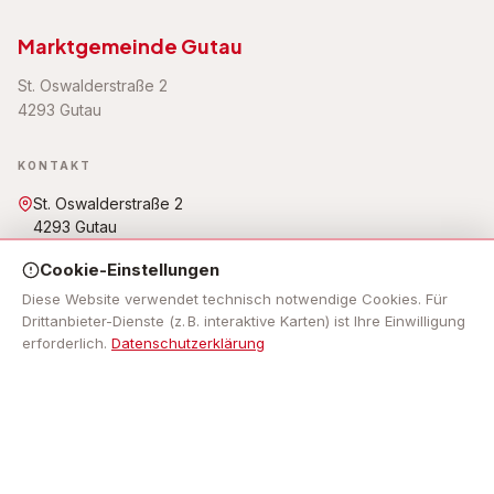
Marktgemeinde Gutau
St. Oswalderstraße 2
4293 Gutau
KONTAKT
St. Oswalderstraße 2
4293 Gutau
07946 6255
Cookie-Einstellungen
gemeinde@gutau.ooe.gv.at
Öffnungszeiten: Mo - Fr: 7.30 Uhr bis 12.00 Uhr, Mo, Do: 13.00
Diese Website verwendet technisch notwendige Cookies. Für
Uhr bis 18.00 Uhr,
Drittanbieter-Dienste (z. B. interaktive Karten) ist Ihre Einwilligung
erforderlich.
Datenschutzerklärung
NAVIGATION
Impressum
RECHTLICHES