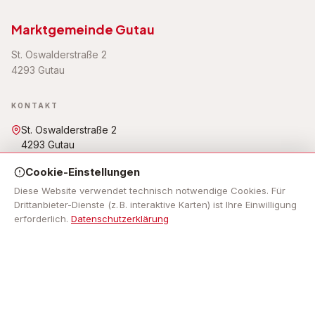
Marktgemeinde Gutau
St. Oswalderstraße 2
4293 Gutau
KONTAKT
St. Oswalderstraße 2
4293 Gutau
07946 6255
Cookie-Einstellungen
gemeinde@gutau.ooe.gv.at
Öffnungszeiten: Mo - Fr: 7.30 Uhr bis 12.00 Uhr, Mo, Do: 13.00
Diese Website verwendet technisch notwendige Cookies. Für
Uhr bis 18.00 Uhr,
Drittanbieter-Dienste (z. B. interaktive Karten) ist Ihre Einwilligung
erforderlich.
Datenschutzerklärung
NAVIGATION
Impressum
RECHTLICHES