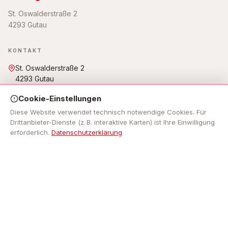
St. Oswalderstraße 2
4293 Gutau
KONTAKT
St. Oswalderstraße 2
4293 Gutau
07946 6255
Cookie-Einstellungen
gemeinde@gutau.ooe.gv.at
Öffnungszeiten: Mo - Fr: 7.30 Uhr bis 12.00 Uhr, Mo, Do: 13.00
Diese Website verwendet technisch notwendige Cookies. Für
Uhr bis 18.00 Uhr,
Drittanbieter-Dienste (z. B. interaktive Karten) ist Ihre Einwilligung
erforderlich.
Datenschutzerklärung
NAVIGATION
Impressum
RECHTLICHES
Impressum
Datenschutz